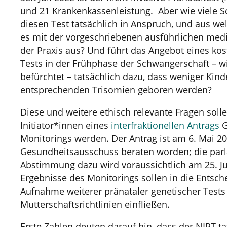
und 21 Krankenkassenleistung. Aber wie viele
diesen Test tatsächlich in Anspruch, und aus w
es mit der vorgeschriebenen ausführlichen medi
der Praxis aus? Und führt das Angebot eines ko
Tests in der Frühphase der Schwangerschaft – wi
befürchtet – tatsächlich dazu, dass weniger Kind
entsprechenden Trisomien geboren werden?
Diese und weitere ethisch relevante Fragen sol
Initiator*innen eines
interfraktionellen Antrags
G
Monitorings werden. Der Antrag ist am 6. Mai 2
Gesundheitsausschuss beraten worden; die par
Abstimmung dazu wird voraussichtlich am 25. Jun
Ergebnisse des Monitorings sollen in die Entsch
Aufnahme weiterer pränataler genetischer Tests 
Mutterschaftsrichtlinien einfließen.
Erste Zahlen deuten darauf hin, dass der NIPT ta